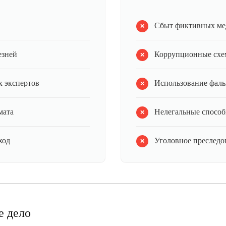
Сбыт фиктивных ме
езней
Коррупционные схе
 экспертов
Использование фал
мата
Нелегальные способ
ход
Уголовное преследов
е дело