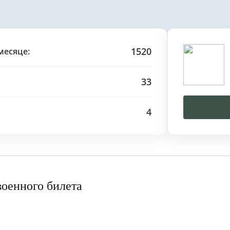
1520
месяце:
33
4
военного билета