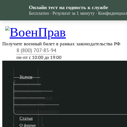
Онлайн тест на годность к службе
Бесплатно · Результат за 1 минуту · Конфиденциа
Получите военный билет в рамках законодательства РФ
8 (800) 707-85-94
пн-пт c 10:00 до 19:00
Услуги
Военный билет
Военный юрист
Помощь призывникам
Независимая ВВК
Горячая линия военкомата
Статьи
О фирме