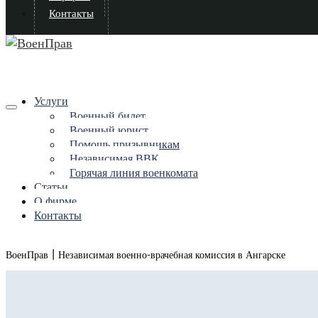
Контакты
Услуги
Военный билет
Военный юрист
Помощь призывникам
Независимая ВВК
Горячая линия военкомата
Статьи
О фирме
Контакты
|
ВоенПрав
Независимая военно-врачебная комиссия в Ангарске