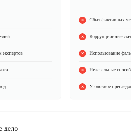
Сбыт фиктивных ме
езней
Коррупционные схе
 экспертов
Использование фал
мата
Нелегальные способ
ход
Уголовное преследов
е дело