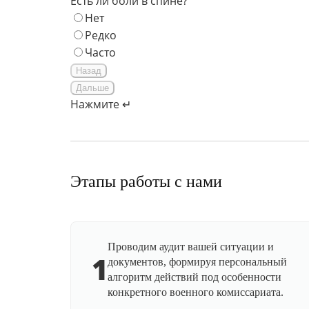
Есть ли боли в спине?
Нет
Редко
Часто
Назад
Дальше
Нажмите ↵
Этапы работы с нами
Проводим аудит вашей ситуации и
1
документов, формируя персональный
алгоритм действий под особенности
конкретного военного комиссариата.