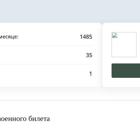
1485
месяце:
35
1
военного билета