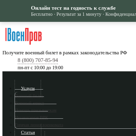
Онлайн тест на годность к службе
Бесплатно · Результат за 1 минуту · Конфиденциа
Получите военный билет в рамках законодательства РФ
8 (800) 707-85-94
пн-пт c 10:00 до 19:00
Услуги
Военный билет
Военный юрист
Помощь призывникам
Независимая ВВК
Горячая линия военкомата
Статьи