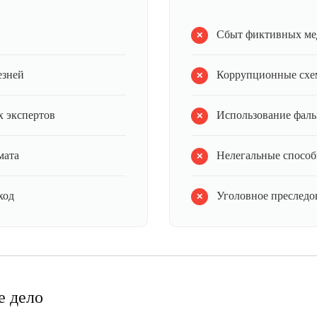
Сбыт фиктивных ме
езней
Коррупционные схе
 экспертов
Использование фал
мата
Нелегальные способ
ход
Уголовное преследов
е дело