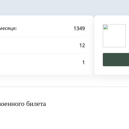
1349
месяце:
12
1
военного билета