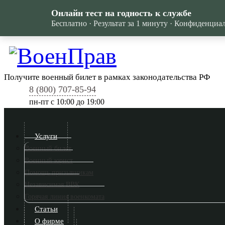
Онлайн тест на годность к службе
Бесплатно · Результат за 1 минуту · Конфиденциа
Получите военный билет в рамках законодательства РФ
8 (800) 707-85-94
пн-пт c 10:00 до 19:00
Услуги
Военный билет
Военный юрист
Помощь призывникам
Независимая ВВК
Горячая линия военкомата
Статьи
О фирме