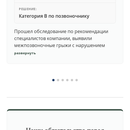
РЕШЕНИЕ:
Категория В по позвоночнику
Прошел обследование по рекомендации
специалистов компании, выявили
межпозвоночные грыжи с нарушением
функций. Юристы подготовили документы,
развернуть
комиссия утвердила негодность.