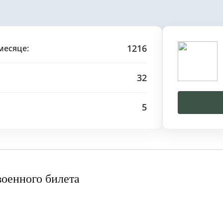
1216
месяце:
32
5
военного билета