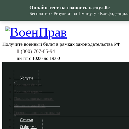
Онлайн тест на годность к службе
Бесплатно · Результат за 1 минуту · Конфиденциа
Получите военный билет в рамках законодательства РФ
8 (800) 707-85-94
пн-пт c 10:00 до 19:00
Услуги
Военный билет
Военный юрист
Помощь призывникам
Независимая ВВК
Горячая линия военкомата
Статьи
О фирме