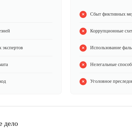
Сбыт фиктивных ме
езней
Коррупционные схе
 экспертов
Использование фал
мата
Нелегальные способ
ход
Уголовное преследов
е дело