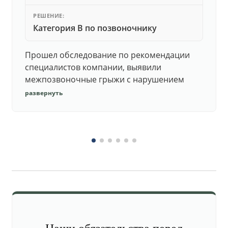
РЕШЕНИЕ:
Категория В по позвоночнику
Прошел обследование по рекомендации
специалистов компании, выявили
межпозвоночные грыжи с нарушением
функций. Юристы подготовили документы,
развернуть
комиссия утвердила негодность.