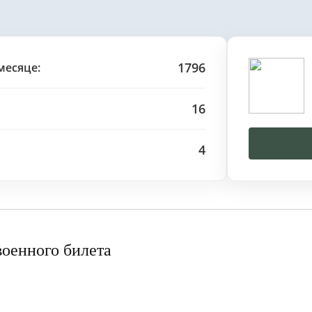
1796
месяце:
16
4
военного билета