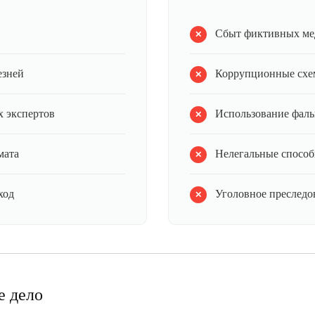
Сбыт фиктивных ме
езней
Коррупционные схе
 экспертов
Использование фал
мата
Нелегальные способ
ход
Уголовное преследов
е дело