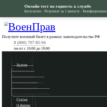
Онлайн тест на годность к службе
Бесплатно · Результат за 1 минуту · Конфиденциа
Получите военный билет в рамках законодательства РФ
8 (800) 707-85-94
пн-пт c 10:00 до 19:00
Услуги
Военный билет
Военный юрист
Помощь призывникам
Независимая ВВК
Горячая линия военкомата
Статьи
О фирме