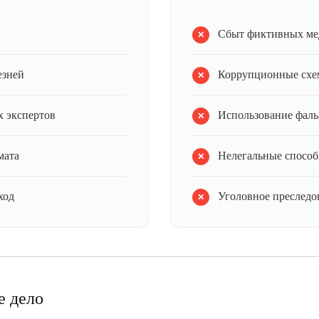
Сбыт фиктивных ме
езней
Коррупционные схе
 экспертов
Использование фал
мата
Нелегальные способ
ход
Уголовное преследов
е дело