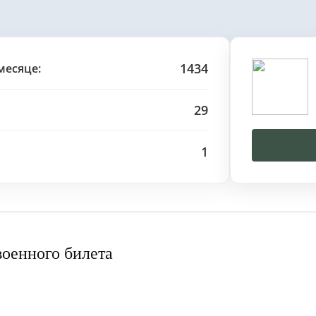
1434
месяце:
29
1
военного билета