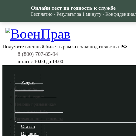
Онлайн тест на годность к службе
Бесплатно · Результат за 1 минуту · Конфиденциа
Получите военный билет в рамках законодательства РФ
8 (800) 707-85-94
пн-пт c 10:00 до 19:00
Услуги
Военный билет
Военный юрист
Помощь призывникам
Независимая ВВК
Горячая линия военкомата
Статьи
О фирме