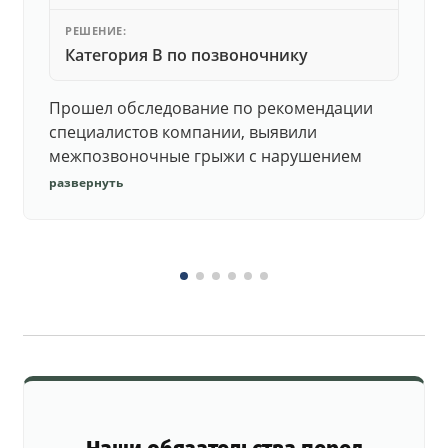
РЕШЕНИЕ:
Категория В по позвоночнику
Прошел обследование по рекомендации
специалистов компании, выявили
межпозвоночные грыжи с нарушением
функций. Юристы подготовили документы,
развернуть
комиссия утвердила негодность.