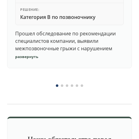
РЕШЕНИЕ:
Категория В по позвоночнику
Прошел обследование по рекомендации
специалистов компании, выявили
межпозвоночные грыжи с нарушением
функций. Юристы подготовили документы,
развернуть
комиссия утвердила негодность.