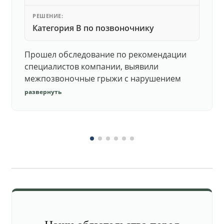
РЕШЕНИЕ:
Категория В по позвоночнику
Прошел обследование по рекомендации
специалистов компании, выявили
межпозвоночные грыжи с нарушением
функций. Юристы подготовили документы,
развернуть
комиссия утвердила негодность.