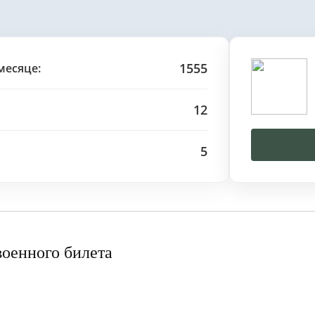
1555
месяце:
12
5
военного билета