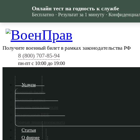
Онлайн тест на годность к службе
Бесплатно · Результат за 1 минуту · Конфиденциа
Получите военный билет в рамках законодательства РФ
8 (800) 707-85-94
пн-пт c 10:00 до 19:00
Услуги
Военный билет
Военный юрист
Помощь призывникам
Независимая ВВК
Горячая линия военкомата
Статьи
О фирме