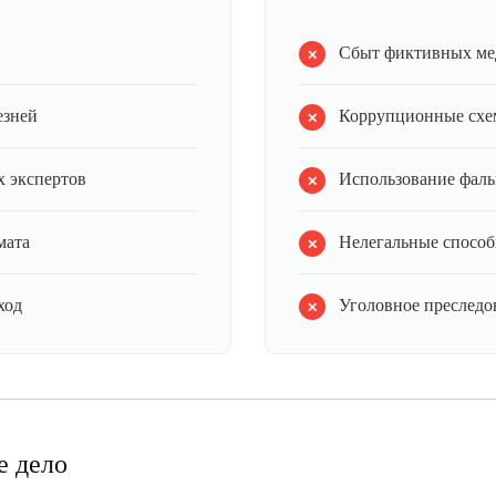
Сбыт фиктивных ме
езней
Коррупционные схе
 экспертов
Использование фал
мата
Нелегальные способ
ход
Уголовное преследов
е дело