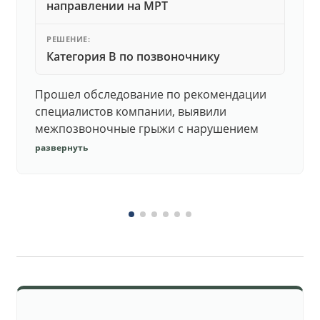
направлении на МРТ
РЕШЕНИЕ:
Категория В по позвоночнику
Прошел обследование по рекомендации
специалистов компании, выявили
межпозвоночные грыжи с нарушением
функций. Юристы подготовили документы,
развернуть
комиссия утвердила негодность.