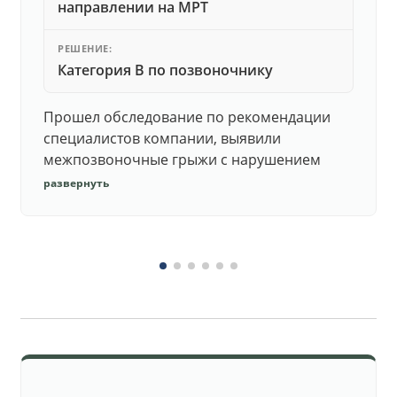
направлении на МРТ
РЕШЕНИЕ:
Категория В по позвоночнику
Прошел обследование по рекомендации
специалистов компании, выявили
межпозвоночные грыжи с нарушением
функций. Юристы подготовили документы,
развернуть
комиссия утвердила негодность.