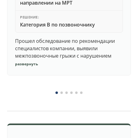
направлении на МРТ
РЕШЕНИЕ:
Категория В по позвоночнику
Прошел обследование по рекомендации
специалистов компании, выявили
межпозвоночные грыжи с нарушением
функций. Юристы подготовили документы,
развернуть
комиссия утвердила негодность.