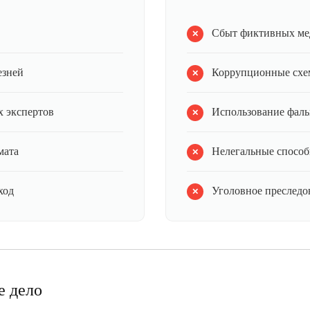
Сбыт фиктивных ме
езней
Коррупционные схе
 экспертов
Использование фал
мата
Нелегальные способ
ход
Уголовное преследов
е дело