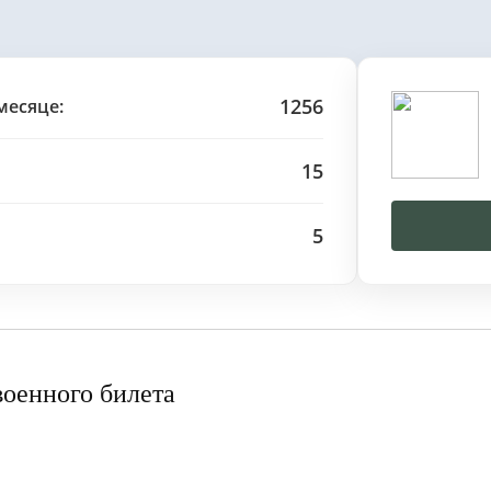
1256
месяце:
15
5
военного билета