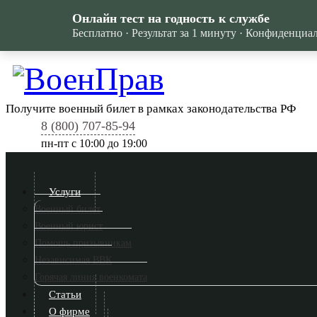
Онлайн тест на годность к службе
Бесплатно · Результат за 1 минуту · Конфиденциа
Получите военный билет в рамках законодательства РФ
8 (800) 707-85-94
пн-пт c 10:00 до 19:00
Услуги
Военный билет
Военный юрист
Помощь призывникам
Независимая ВВК
Горячая линия военкомата
Статьи
О фирме