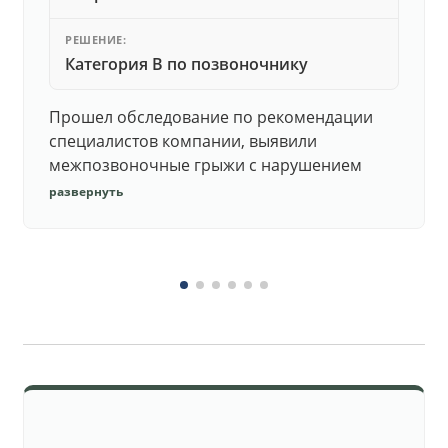
РЕШЕНИЕ:
Категория В по позвоночнику
Прошел обследование по рекомендации
специалистов компании, выявили
межпозвоночные грыжи с нарушением
функций. Юристы подготовили документы,
развернуть
комиссия утвердила негодность.