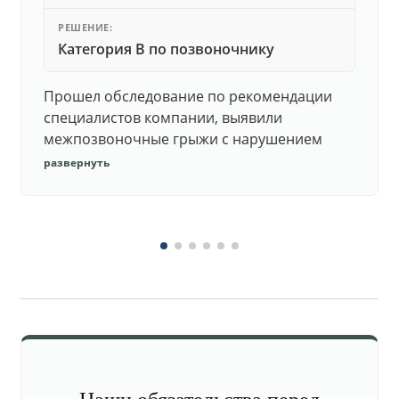
РЕШЕНИЕ:
Категория В по позвоночнику
Прошел обследование по рекомендации
специалистов компании, выявили
межпозвоночные грыжи с нарушением
функций. Юристы подготовили документы,
развернуть
комиссия утвердила негодность.