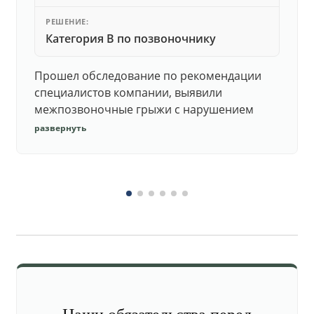
РЕШЕНИЕ:
Категория В по позвоночнику
Прошел обследование по рекомендации
специалистов компании, выявили
межпозвоночные грыжи с нарушением
функций. Юристы подготовили документы,
развернуть
комиссия утвердила негодность.