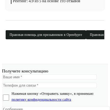
Рейтинг:
4.9
из 5 на основе
193
отзывов
Правовая помощь для призывников в Оренбурге
Правовая пом
Получите консультацию
Нажимая кнопку «Отправить заявку», я принимаю
политику конфиденциальности сайта