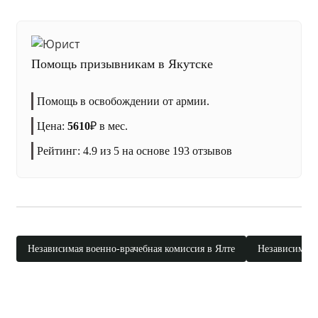
Помощь призывникам в Якутске
Помощь в освобождении от армии.
Цена:
5610
₽
в мес.
Рейтинг:
4.9
из 5 на основе
193
отзывов
Независимая военно-врачебная комиссия в Ялте
Независимая 