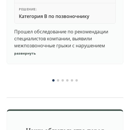
РЕШЕНИЕ:
Категория В по позвоночнику
Прошел обследование по рекомендации
специалистов компании, выявили
межпозвоночные грыжи с нарушением
функций. Юристы подготовили документы,
развернуть
комиссия утвердила негодность.