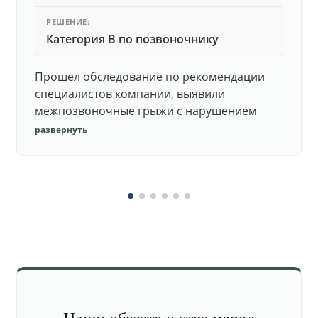
РЕШЕНИЕ:
Категория В по позвоночнику
Прошел обследование по рекомендации
специалистов компании, выявили
межпозвоночные грыжи с нарушением
функций. Юристы подготовили документы,
развернуть
комиссия утвердила негодность.