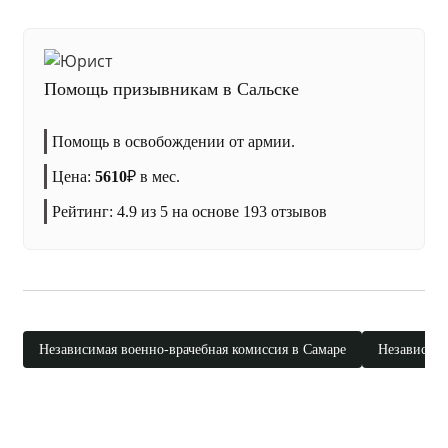
Помощь призывникам в Сальске
Помощь в освобождении от армии.
Цена:
5610
₽
в мес.
Рейтинг:
4.9
из 5 на основе
193
отзывов
Независимая военно-врачебная комиссия в Самаре
Независима