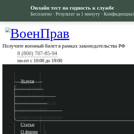
Онлайн тест на годность к службе
Бесплатно · Результат за 1 минуту · Конфиденциа
Получите военный билет в рамках законодательства РФ
8 (800) 707-85-94
пн-пт c 10:00 до 19:00
Услуги
Военный билет
Военный юрист
Помощь призывникам
Независимая ВВК
Горячая линия военкомата
Статьи
О фирме