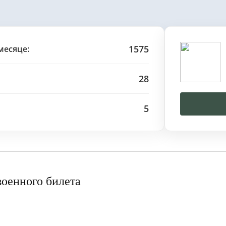
1575
месяце:
28
5
военного билета