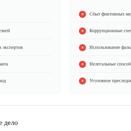
Сбыт фиктивных ме
езней
Коррупционные схе
 экспертов
Использование фал
мата
Нелегальные способ
ход
Уголовное преследов
е дело