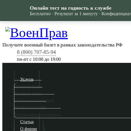
Онлайн тест на годность к службе
Бесплатно · Результат за 1 минуту · Конфиденциа
Получите военный билет в рамках законодательства РФ
8 (800) 707-85-94
пн-пт c 10:00 до 19:00
Услуги
Военный билет
Военный юрист
Помощь призывникам
Независимая ВВК
Горячая линия военкомата
Статьи
О фирме