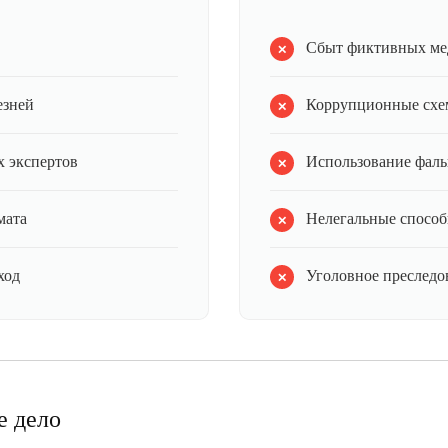
Сбыт фиктивных ме
езней
Коррупционные схе
 экспертов
Использование фал
мата
Нелегальные способ
ход
Уголовное преследов
е дело