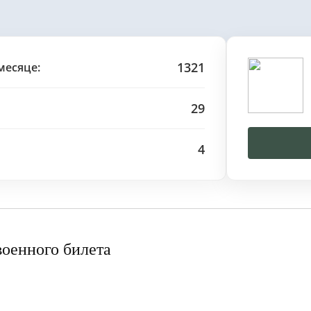
1321
месяце:
29
4
военного билета