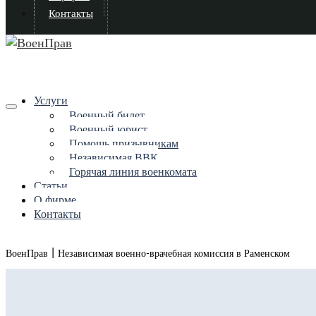
Контакты
Услуги
Военный билет
Военный юрист
Помощь призывникам
Независимая ВВК
Горячая линия военкомата
Статьи
О фирме
Контакты
|
ВоенПрав
Независимая военно-врачебная комиссия в Раменском