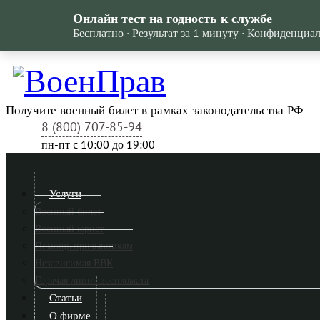
Онлайн тест на годность к службе
Бесплатно · Результат за 1 минуту · Конфиденциа
Получите военный билет в рамках законодательства РФ
8 (800) 707-85-94
пн-пт c 10:00 до 19:00
Услуги
Военный билет
Военный юрист
Помощь призывникам
Независимая ВВК
Горячая линия военкомата
Статьи
О фирме