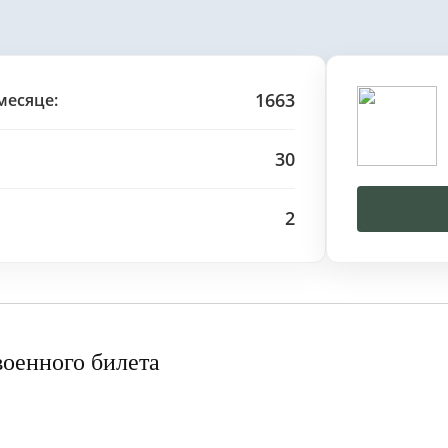
1663
месяце:
30
2
военного билета