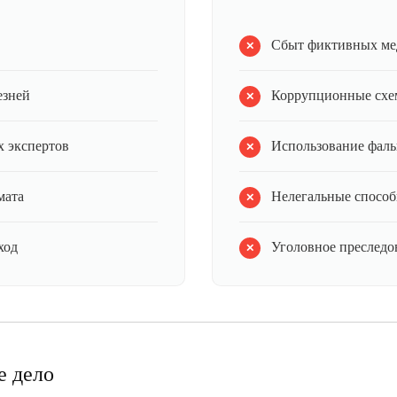
Сбыт фиктивных ме
езней
Коррупционные схе
 экспертов
Использование фал
мата
Нелегальные способ
ход
Уголовное преследов
е дело