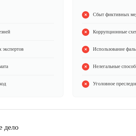
Сбыт фиктивных ме
езней
Коррупционные схе
 экспертов
Использование фал
мата
Нелегальные способ
ход
Уголовное преследов
е дело