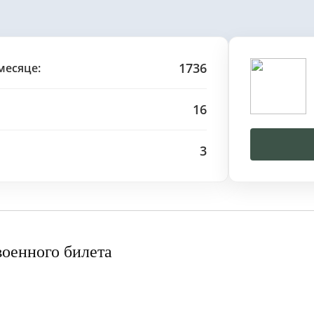
1736
месяце:
16
3
военного билета