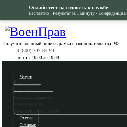
Онлайн тест на годность к службе
Бесплатно · Результат за 1 минуту · Конфиденциа
Получите военный билет в рамках законодательства РФ
8 (800) 707-85-94
пн-пт c 10:00 до 19:00
Услуги
Военный билет
Военный юрист
Помощь призывникам
Независимая ВВК
Горячая линия военкомата
Статьи
О фирме