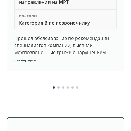
направлении на МРТ
РЕШЕНИЕ:
Категория В по позвоночнику
Прошел обследование по рекомендации
специалистов компании, выявили
межпозвоночные грыжи с нарушением
функций. Юристы подготовили документы,
развернуть
комиссия утвердила негодность.