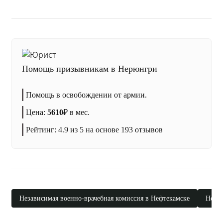
Помощь призывникам в Нерюнгри
Помощь в освобождении от армии.
Цена:
5610
₽
в мес.
Рейтинг:
4.9
из 5 на основе
193
отзывов
Независимая военно-врачебная комиссия в Нефтекамске
Незав