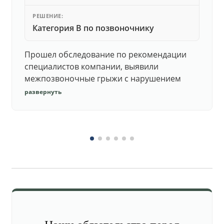
РЕШЕНИЕ:
Категория В по позвоночнику
Прошел обследование по рекомендации
специалистов компании, выявили
межпозвоночные грыжи с нарушением
функций. Юристы подготовили документы,
развернуть
комиссия утвердила негодность.