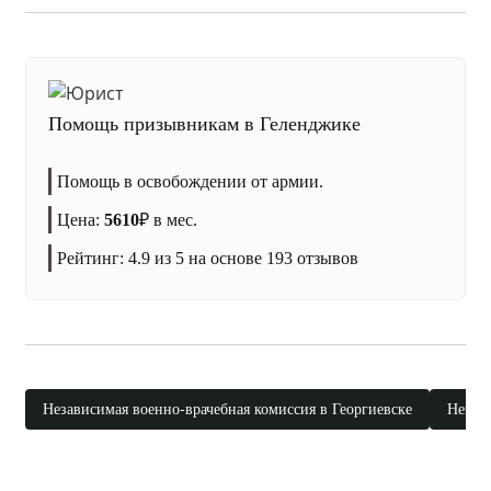
Помощь призывникам в Геленджике
Помощь в освобождении от армии.
Цена:
5610
₽
в мес.
Рейтинг:
4.9
из 5 на основе
193
отзывов
Независимая военно-врачебная комиссия в Георгиевске
Незави