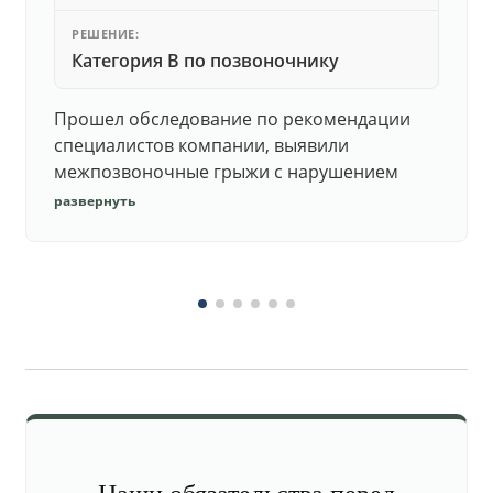
РЕШЕНИЕ:
Категория В по позвоночнику
Прошел обследование по рекомендации
специалистов компании, выявили
межпозвоночные грыжи с нарушением
функций. Юристы подготовили документы,
развернуть
комиссия утвердила негодность.