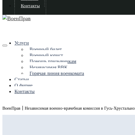
Контакты
Услуги
Военный билет
Военный юрист
Помощь призывникам
Независимая ВВК
Горячая линия военкомата
Статьи
О фирме
Контакты
|
ВоенПрав
Независимая военно-врачебная комиссия в Гусь-Хрустальн