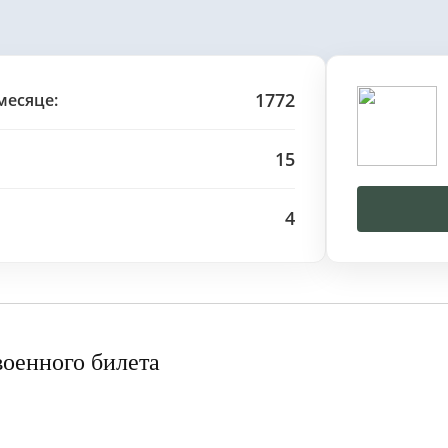
1772
месяце:
15
4
военного билета