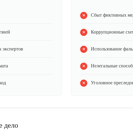
Сбыт фиктивных ме
езней
Коррупционные схе
 экспертов
Использование фал
мата
Нелегальные способ
ход
Уголовное преследов
е дело