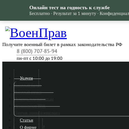
Онлайн тест на годность к службе
Бесплатно · Результат за 1 минуту · Конфиденциа
Получите военный билет в рамках законодательства РФ
8 (800) 707-85-94
пн-пт c 10:00 до 19:00
Услуги
Военный билет
Военный юрист
Помощь призывникам
Независимая ВВК
Горячая линия военкомата
Статьи
О фирме