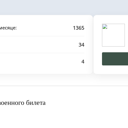
1365
месяце:
34
4
военного билета