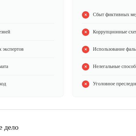
Сбыт фиктивных ме
езней
Коррупционные схе
 экспертов
Использование фал
мата
Нелегальные способ
ход
Уголовное преследов
е дело