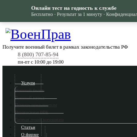
Онлайн тест на годность к службе
Бесплатно · Результат за 1 минуту · Конфиденциа
Получите военный билет в рамках законодательства РФ
8 (800) 707-85-94
пн-пт c 10:00 до 19:00
Услуги
Военный билет
Военный юрист
Помощь призывникам
Независимая ВВК
Горячая линия военкомата
Статьи
О фирме