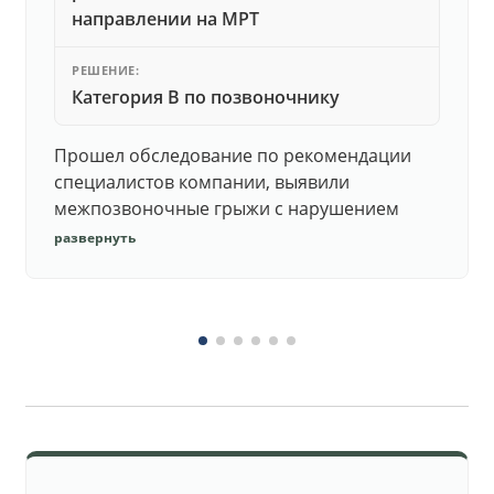
направлении на МРТ
РЕШЕНИЕ:
Категория В по позвоночнику
Прошел обследование по рекомендации
специалистов компании, выявили
межпозвоночные грыжи с нарушением
функций. Юристы подготовили документы,
развернуть
комиссия утвердила негодность.