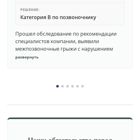
РЕШЕНИЕ:
Категория В по позвоночнику
Прошел обследование по рекомендации
специалистов компании, выявили
межпозвоночные грыжи с нарушением
функций. Юристы подготовили документы,
развернуть
комиссия утвердила негодность.