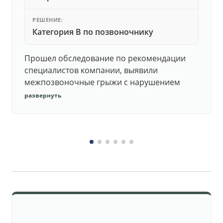
РЕШЕНИЕ:
Категория В по позвоночнику
Прошел обследование по рекомендации
специалистов компании, выявили
межпозвоночные грыжи с нарушением
функций. Юристы подготовили документы,
развернуть
комиссия утвердила негодность.