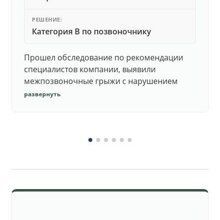
РЕШЕНИЕ:
Категория В по позвоночнику
Прошел обследование по рекомендации
специалистов компании, выявили
межпозвоночные грыжи с нарушением
функций. Юристы подготовили документы,
развернуть
комиссия утвердила негодность.