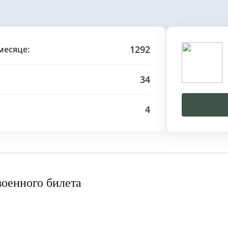
1292
месяце:
34
4
военного билета