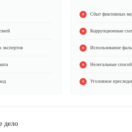
Сбыт фиктивных ме
езней
Коррупционные схе
 экспертов
Использование фал
мата
Нелегальные способ
ход
Уголовное преследов
е дело