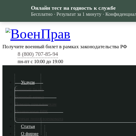
Онлайн тест на годность к службе
Бесплатно · Результат за 1 минуту · Конфиденциа
Получите военный билет в рамках законодательства РФ
8 (800) 707-85-94
пн-пт c 10:00 до 19:00
Услуги
Военный билет
Военный юрист
Помощь призывникам
Независимая ВВК
Горячая линия военкомата
Статьи
О фирме