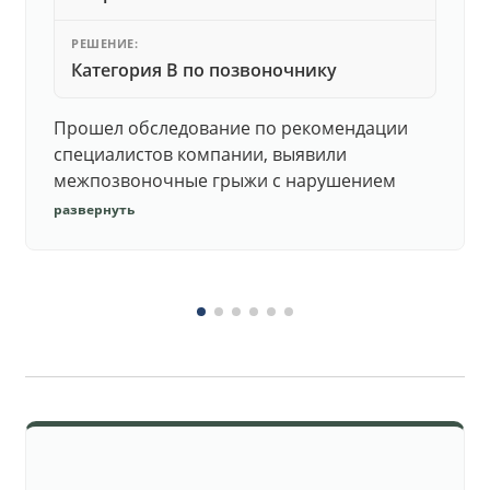
РЕШЕНИЕ:
Категория В по позвоночнику
Прошел обследование по рекомендации
специалистов компании, выявили
межпозвоночные грыжи с нарушением
функций. Юристы подготовили документы,
развернуть
комиссия утвердила негодность.