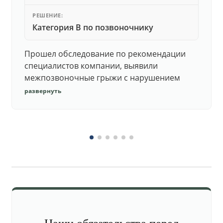
РЕШЕНИЕ:
Категория В по позвоночнику
Прошел обследование по рекомендации
специалистов компании, выявили
межпозвоночные грыжи с нарушением
функций. Юристы подготовили документы,
развернуть
комиссия утвердила негодность.