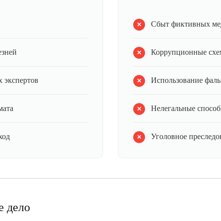
Сбыт фиктивных ме
езней
Коррупционные схе
 экспертов
Использование фал
мата
Нелегальные способ
ход
Уголовное преследов
е дело