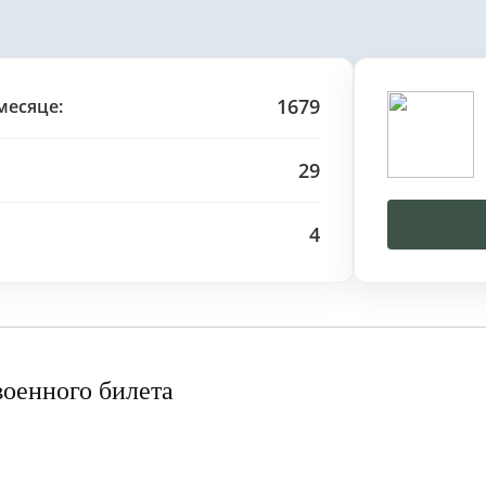
1679
месяце:
29
4
военного билета