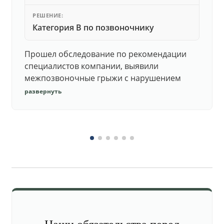
РЕШЕНИЕ:
Категория В по позвоночнику
Прошел обследование по рекомендации
специалистов компании, выявили
межпозвоночные грыжи с нарушением
функций. Юристы подготовили документы,
развернуть
комиссия утвердила негодность.