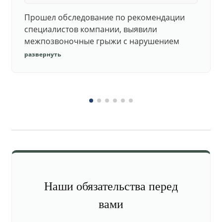
Прошел обследование по рекомендации
специалистов компании, выявили
межпозвоночные грыжи с нарушением
функций. Юристы подготовили документы,
развернуть
комиссия утвердила негодность.
Наши обязательства перед
вами