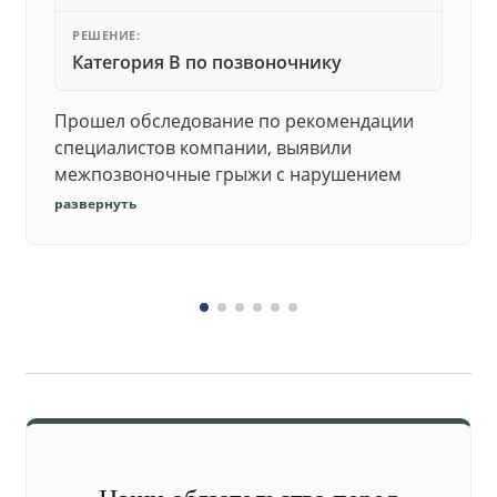
РЕШЕНИЕ:
Категория В по позвоночнику
Прошел обследование по рекомендации
специалистов компании, выявили
межпозвоночные грыжи с нарушением
функций. Юристы подготовили документы,
развернуть
комиссия утвердила негодность.