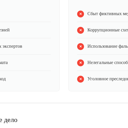
Сбыт фиктивных ме
езней
Коррупционные схе
 экспертов
Использование фал
мата
Нелегальные способ
ход
Уголовное преследов
е дело