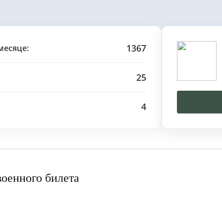
1367
месяце:
25
4
военного билета