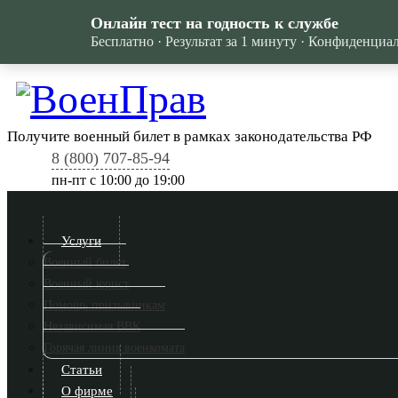
Онлайн тест на годность к службе
Бесплатно · Результат за 1 минуту · Конфиденциа
Получите военный билет в рамках законодательства РФ
8 (800) 707-85-94
пн-пт c 10:00 до 19:00
Услуги
Военный билет
Военный юрист
Помощь призывникам
Независимая ВВК
Горячая линия военкомата
Статьи
О фирме