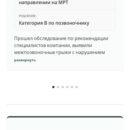
направлении на МРТ
РЕШЕНИЕ:
Категория В по позвоночнику
Прошел обследование по рекомендации
специалистов компании, выявили
межпозвоночные грыжи с нарушением
функций. Юристы подготовили документы,
развернуть
комиссия утвердила негодность.