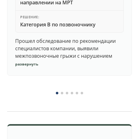
направлении на МРТ
РЕШЕНИЕ:
Категория В по позвоночнику
Прошел обследование по рекомендации
специалистов компании, выявили
межпозвоночные грыжи с нарушением
функций. Юристы подготовили документы,
развернуть
комиссия утвердила негодность.