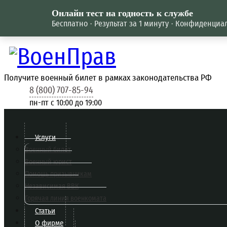
Онлайн тест на годность к службе
Бесплатно · Результат за 1 минуту · Конфиденциа
Получите военный билет в рамках законодательства РФ
8 (800) 707-85-94
пн-пт c 10:00 до 19:00
Услуги
Военный билет
Военный юрист
Помощь призывникам
Независимая ВВК
Горячая линия военкомата
Статьи
О фирме