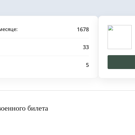
1678
месяце:
33
5
военного билета