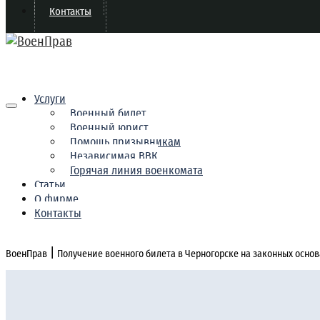
Контакты
Услуги
Военный билет
Военный юрист
Помощь призывникам
Независимая ВВК
Горячая линия военкомата
Статьи
О фирме
Контакты
|
ВоенПрав
Получение военного билета в Черногорске на законных осно