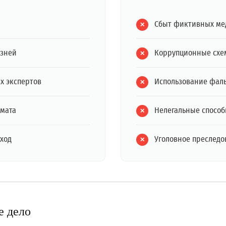
Сбыт фиктивных ме
езней
Коррупционные схе
х экспертов
Использование фал
омата
Нелегальные способ
ход
Уголовное преследов
е дело