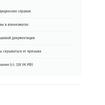
дицинских справок
мы в военкоматах
ьшивой документации
ы скрываться от призыва
ание (ст. 328 УК РФ)