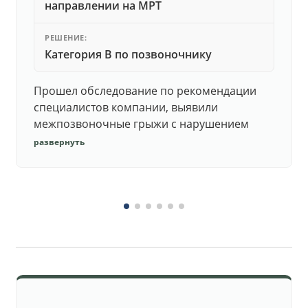
направлении на МРТ
РЕШЕНИЕ:
Категория В по позвоночнику
Прошел обследование по рекомендации
специалистов компании, выявили
межпозвоночные грыжи с нарушением
функций. Юристы подготовили документы,
развернуть
комиссия утвердила негодность.