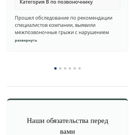
Категория В по позвоночнику
Прошел обследование по рекомендации
специалистов компании, выявили
межпозвоночные грыжи с нарушением
функций. Юристы подготовили документы,
развернуть
комиссия утвердила негодность.
Наши обязательства перед
вами