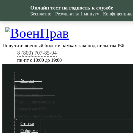
Онлайн тест на годность к службе
Бесплатно · Результат за 1 минуту · Конфиденциа
Получите военный билет в рамках законодательства РФ
8 (800) 707-85-94
пн-пт c 10:00 до 19:00
Услуги
Военный билет
Военный юрист
Помощь призывникам
Независимая ВВК
Горячая линия военкомата
Статьи
О фирме