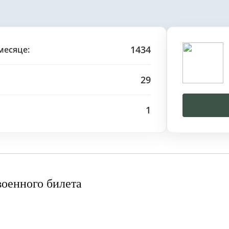
1434
месяце:
29
1
военного билета