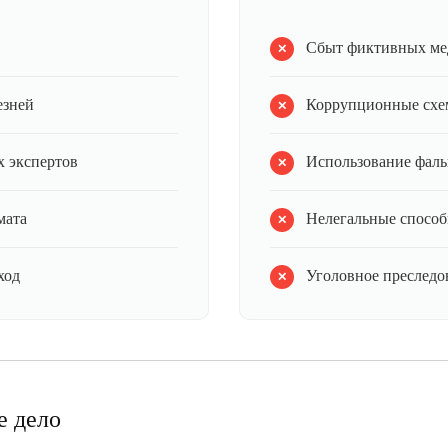
Сбыт фиктивных ме
езней
Коррупционные схе
 экспертов
Использование фал
мата
Нелегальные способ
ход
Уголовное преследов
е дело