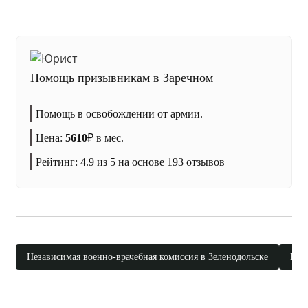
Помощь призывникам в Заречном
Помощь в освобождении от армии.
Цена:
5610
₽
в мес.
Рейтинг:
4.9
из 5 на основе
193
отзывов
Независимая военно-врачебная комиссия в Зеленодольске
Нез