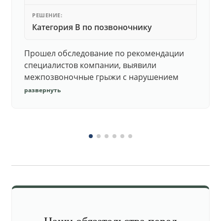
РЕШЕНИЕ:
Категория В по позвоночнику
Прошел обследование по рекомендации
специалистов компании, выявили
межпозвоночные грыжи с нарушением
функций. Юристы подготовили документы,
развернуть
комиссия утвердила негодность.