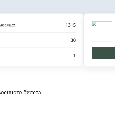
1315
месяце:
30
1
военного билета