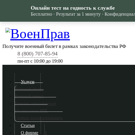
Онлайн тест на годность к службе
Бесплатно · Результат за 1 минуту · Конфиденциа
Получите военный билет в рамках законодательства РФ
8 (800) 707-85-94
пн-пт c 10:00 до 19:00
Услуги
Военный билет
Военный юрист
Помощь призывникам
Независимая ВВК
Горячая линия военкомата
Статьи
О фирме