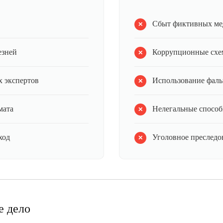
Сбыт фиктивных ме
езней
Коррупционные схе
 экспертов
Использование фал
мата
Нелегальные способ
ход
Уголовное преследов
е дело